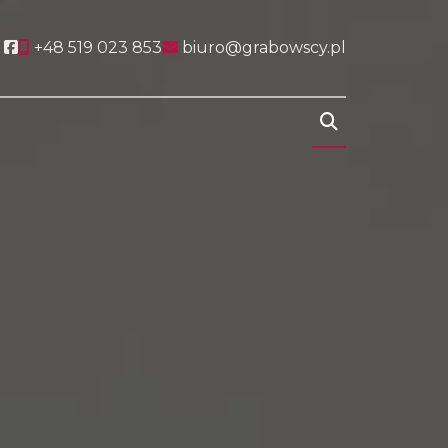
Social link
+48 519 023 853
biuro@grabowscy.pl