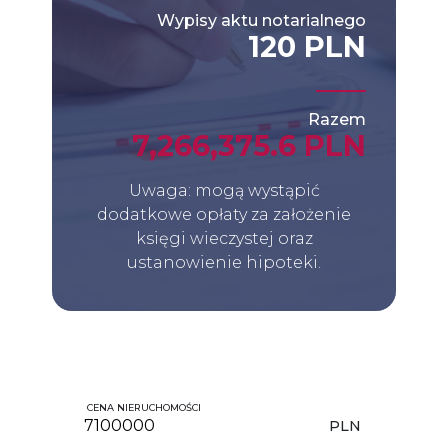
Wypisy aktu notarialnego
120 PLN
Razem
7,266,375.6 PLN
Uwaga: mogą wystąpić
dodatkowe opłaty za założenie
księgi wieczystej oraz
ustanowienie hipoteki.
CENA NIERUCHOMOŚCI
PLN