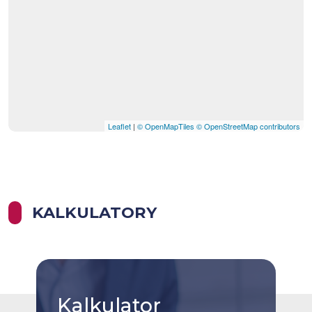
Leaflet
|
© OpenMapTiles
© OpenStreetMap contributors
KALKULATORY
Kalkulator