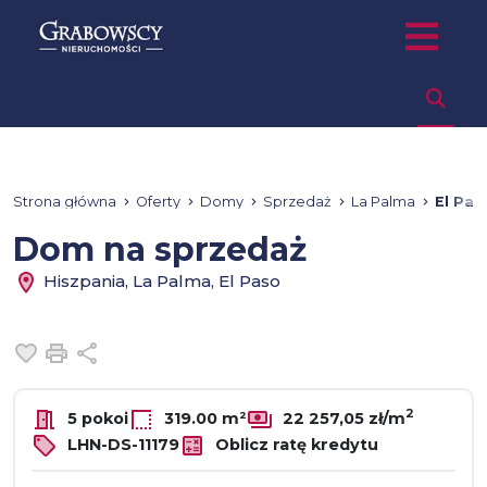
Strona główna
Oferty
Domy
Sprzedaż
La Palma
El Pas
Dom na sprzedaż
Hiszpania, La Palma, El Paso
Dodaj do ulubionych
Drukuj
Udostępnij
2
5 pokoi
319.00 m²
22 257,05 zł/m
LHN-DS-11179
Oblicz ratę kredytu