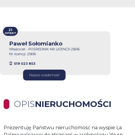
21
OFERT
Paweł Sołomianko
Właściciel - POŚREDNIK NR LICENCJI 25616
Nr licencji: 25616
519 023 853
Napisz wiadomość
OPIS
NIERUCHOMOŚCI
Prezentuję Państwu nieruchomość na wyspie La
Palma należącej do Hiszpanii w archipelagu Wysp