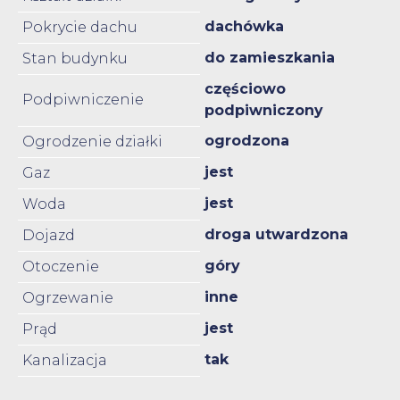
dachówka
Pokrycie dachu
do zamieszkania
Stan budynku
częściowo
Podpiwniczenie
podpiwniczony
ogrodzona
Ogrodzenie działki
jest
Gaz
jest
Woda
droga utwardzona
Dojazd
góry
Otoczenie
inne
Ogrzewanie
jest
Prąd
tak
Kanalizacja