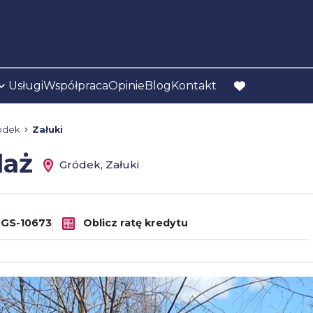
Usługi
Współpraca
Opinie
Blog
Kontakt
favorite
ódek
Załuki
daż
Gródek, Załuki
GS-10673
Oblicz ratę kredytu