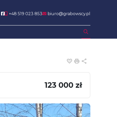
Social link
+48 519 023 853
biuro@grabowscy.pl
Dodaj do ulubiony
Drukuj
Udostępnij
123 000 zł