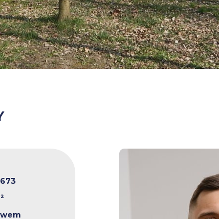
Y
0673
²
rawem