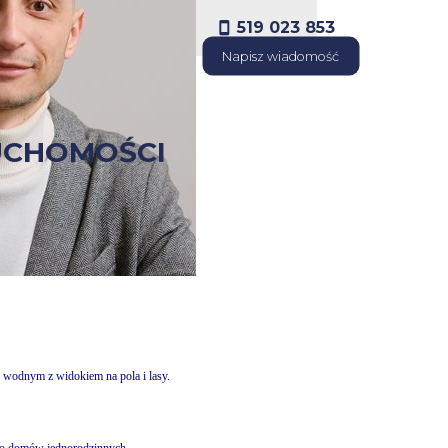
519 023 853
Napisz wiadomość
UCHOMOŚCI
z warunkami zabudowy.
ek.
m wodnym z widokiem na pola i lasy.