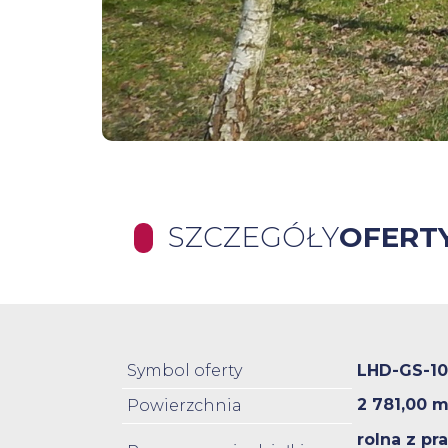
SZCZEGÓŁY
OFERT
Symbol oferty
LHD-GS-1
2 781,00 m
Powierzchnia
rolna z p