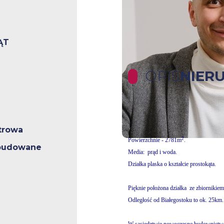
ĄT
OPIS
NIER
Polecamy Państwu malowniczą działkę 
Działka leży we wsi Załuki w gm. Gród
trowa
2
Powierzchnie - 2781m
.
abudowane
Media: prąd i woda.
Działka plaska o kształcie prostokąta.
Pięknie położona działka ze zbiornikie
Odległość od Białegostoku to ok. 25km.