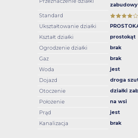
Przeznaczenie działki
zabudowy
Standard
PROSTOK
Ukształtowanie działki
prostokąt
Kształt działki
brak
Ogrodzenie działki
brak
Gaz
jest
Woda
droga szu
Dojazd
działki z
Otoczenie
na wsi
Położenie
jest
Prąd
brak
Kanalizacja