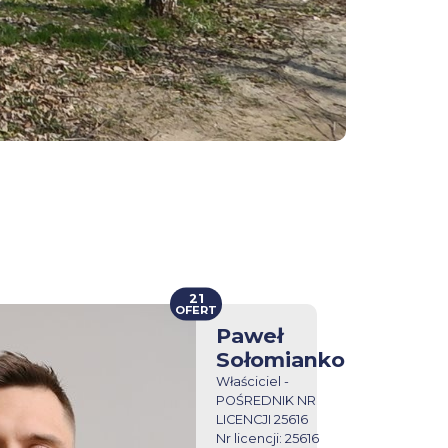
21
OFERT
Paweł
Sołomianko
Właściciel -
POŚREDNIK NR
LICENCJI 25616
Nr licencji: 25616