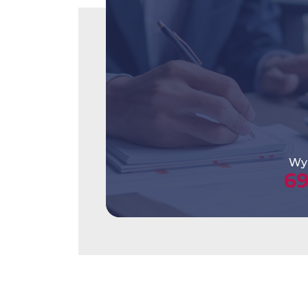
Wys
6