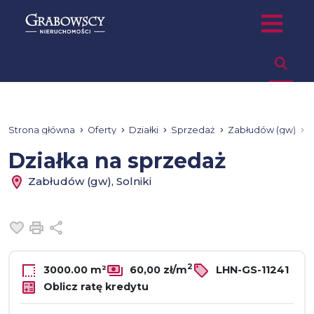
Strona główna
Oferty
Działki
Sprzedaż
Zabłudów (gw)
S
Działka na sprzedaż
Zabłudów (gw), Solniki
Dodaj do ulubionych
Drukuj
Udostępnij
2
3000.00 m²
60,00 zł/m
LHN-GS-11241
Oblicz ratę kredytu