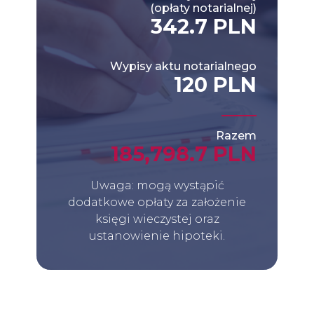
(opłaty notarialnej)
342.7 PLN
Wypisy aktu notarialnego
120 PLN
Razem
185,798.7 PLN
Uwaga: mogą wystąpić
dodatkowe opłaty za założenie
księgi wieczystej oraz
ustanowienie hipoteki.