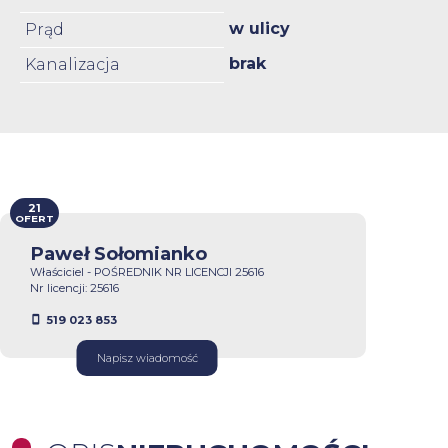
w ulicy
Prąd
brak
Kanalizacja
21
OFERT
Paweł Sołomianko
Właściciel - POŚREDNIK NR LICENCJI 25616
Nr licencji: 25616
519 023 853
Napisz wiadomość