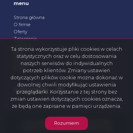
menu
Strona główna
O firmie
Oferty
Zgłoszenia
Ulubione
Ta strona wykorzystuje pliki cookies w celach
Blog
statystycznych oraz w celu dostosowania
Kontakt
naszych serwisów do indywidualnych
Rodo
potrzeb klientów. Zmiany ustawień
dotyczących plików cookie można dokonać w
dowolnej chwili modyfikując ustawienia
Facebook
social media
przeglądarki. Korzystanie z tej strony bez
zmian ustawień dotyczących cookies oznacza,
że będą one zapisane w pamięci urządzenia.
Firma GRABOWSCY NIERUCHOMOŚCI © 2026
Rozumiem
Program dla biur nieruchomości
Galactica Virgo