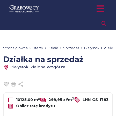
Strona główna
Oferty
Działki
Sprzedaż
Białystok
Zielo
Działka na sprzedaż
Białystok, Zielone Wzgórza
Dodaj do ulubionych
Drukuj
Udostępnij
2
10125.00 m²
299,95 zł/m
LHN-GS-1783
Oblicz ratę kredytu