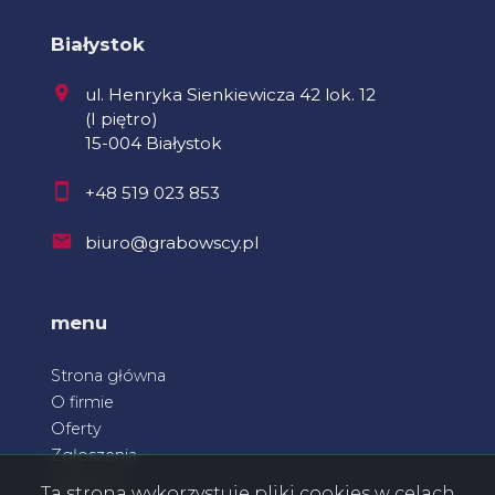
Białystok
ul. Henryka Sienkiewicza 42 lok. 12
(I piętro)
15-004 Białystok
+48 519 023 853
biuro@grabowscy.pl
menu
Strona główna
O firmie
Oferty
Zgłoszenia
Ulubione
Ta strona wykorzystuje pliki cookies w celach