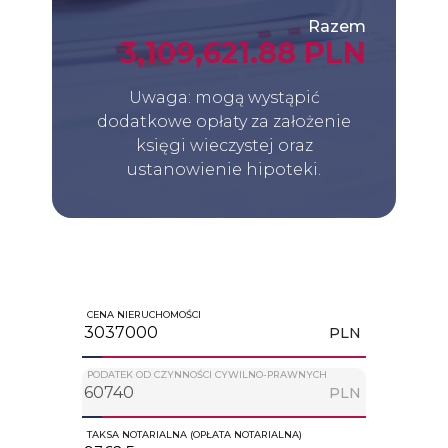
Razem
3,109,621.88 PLN
Uwaga: mogą wystąpić
dodatkowe opłaty za założenie
księgi wieczystej oraz
ustanowienie hipoteki.
CENA NIERUCHOMOŚCI
PLN
PODATEK OD CZYNNOŚCI CYWILNO-PRAWNYCH
PLN
TAKSA NOTARIALNA (OPŁATA NOTARIALNA)