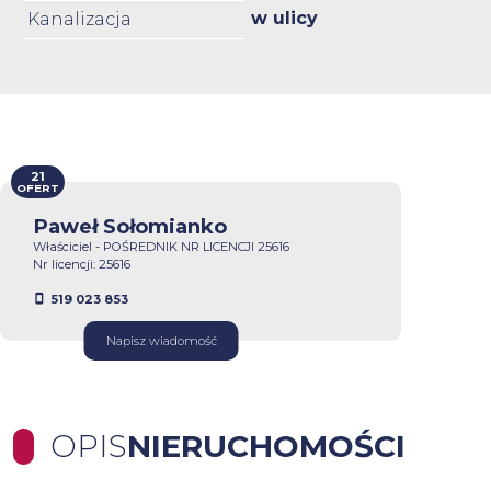
w ulicy
Kanalizacja
21
OFERT
Paweł Sołomianko
Właściciel - POŚREDNIK NR LICENCJI 25616
Nr licencji: 25616
519 023 853
Napisz wiadomość
OPIS
NIERUCHOMOŚCI