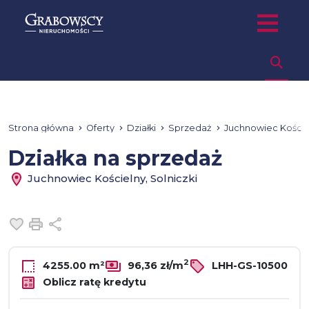
Strona główna
Oferty
Działki
Sprzedaż
Juchnowiec Koście
Działka na sprzedaż
Juchnowiec Kościelny, Solniczki
Dodaj do ulubionych
Drukuj
Udostępnij
2
4255.00 m²
96,36 zł/m
LHH-GS-10500
Oblicz ratę kredytu