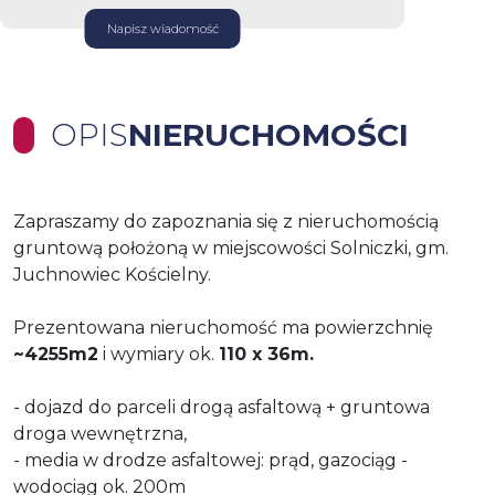
Napisz wiadomość
OPIS
NIERUCHOMOŚCI
Zapraszamy do zapoznania się z nieruchomością
gruntową położoną w miejscowości Solniczki, gm.
Juchnowiec Kościelny.
Prezentowana nieruchomość ma powierzchnię
~
4255m2
i wymiary ok.
110
x 36
m.
- dojazd do parceli drogą asfaltową + gruntowa
droga wewnętrzna,
- media w drodze asfaltowej: prąd, gazociąg -
wodociąg ok. 200m