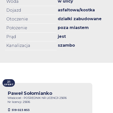
w ulicy
Woda
asfaltowa/kostka
Dojazd
działki zabudowane
Otoczenie
poza miastem
Położenie
jest
Prąd
szambo
Kanalizacja
21
OFERT
Paweł Sołomianko
Właściciel - POŚREDNIK NR LICENCJI 25616
Nr licencji: 25616
519 023 853