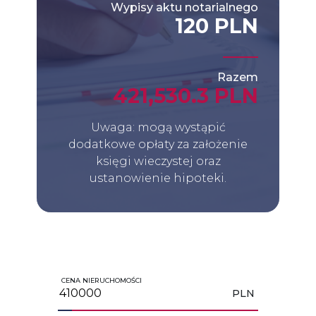
Wypisy aktu notarialnego
120 PLN
Razem
421,530.3 PLN
Uwaga: mogą wystąpić
dodatkowe opłaty za założenie
księgi wieczystej oraz
ustanowienie hipoteki.
CENA NIERUCHOMOŚCI
PLN