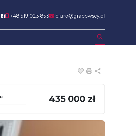
Social link
+48 519 023 853
biuro@grabowscy.pl
Dodaj do ulubiony
Drukuj
Udostępnij
435 000 zł
tu