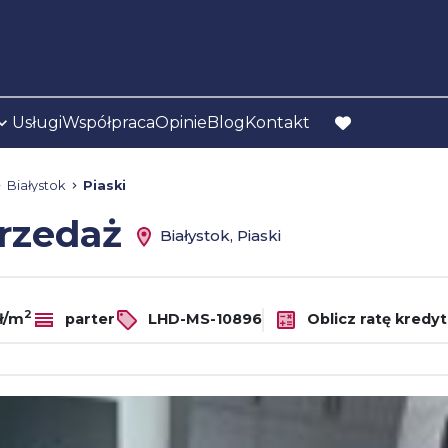
Usługi
Współpraca
Opinie
Blog
Kontakt
favorite
Białystok
Piaski
przedaż
Białystok, Piaski
2
zł/m
parter
LHD-MS-10896
Oblicz ratę kredy