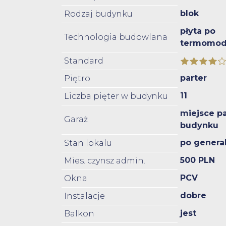
blok
Rodzaj budynku
płyta po
Technologia budowlana
termomode
Standard
parter
Piętro
11
Liczba pięter w budynku
miejsce p
Garaż
budynku
po genera
Stan lokalu
500 PLN
Mies. czynsz admin.
PCV
Okna
dobre
Instalacje
jest
Balkon