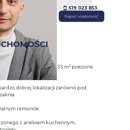
519 023 853
Napisz wiadomość
UCHOMOŚCI
2
ieszkanie o powierzchni 33 m
położone
ogródkiem.
 bardzo dobrej lokalizacji zarówno pod
zaknia.
eralnym remoncie.
łączonego z aneksem kuchennym,
toalety.