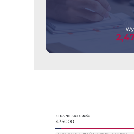
Wys
2,4
CENA NIERUCHOMOŚCI
PODATEK OD CZYNNOŚCI CYWILNO-PRAWNYCH