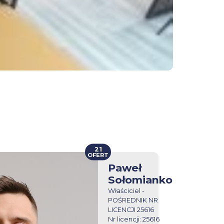
21
OFERT
Paweł
Sołomianko
Właściciel -
POŚREDNIK NR
LICENCJI 25616
Nr licencji: 25616