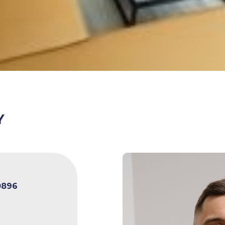
Y
0896