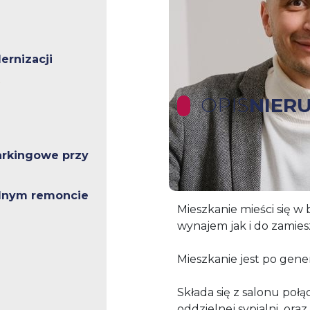
rnizacji
OPIS
NIER
arkingowe przy
Polecamy 2 pokojowe m
na parterze z własnym 
lnym remoncie
Mieszkanie mieści się w
wynajem jak i do zamies
Mieszkanie jest po gen
Składa się z salonu po
oddzielnej sypialni oraz 