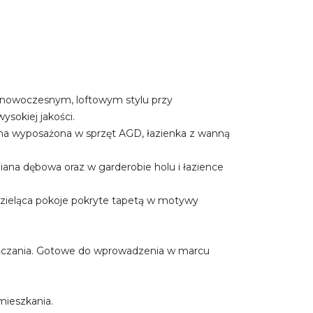
nowoczesnym, loftowym stylu przy
ysokiej jakości.
a wyposażona w sprzęt AGD, łazienka z wanną
ana dębowa oraz w garderobie holu i łazience
 dzieląca pokoje pokryte tapetą w motywy
ańczania. Gotowe do wprowadzenia w marcu
mieszkania.