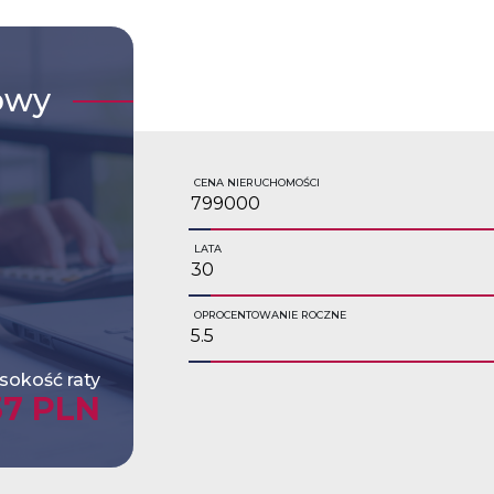
owy
CENA NIERUCHOMOŚCI
LATA
OPROCENTOWANIE ROCZNE
okość raty
37 PLN