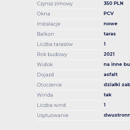
350 PLN
Czynsz zimowy
PCV
Okna
nowe
Instalacje
taras
Balkon
1
Liczba tarasów
2021
Rok budowy
na inne b
Widok
asfalt
Dojazd
działki z
Otoczenie
tak
Winda
1
Liczba wind
dwustron
Usytuowanie