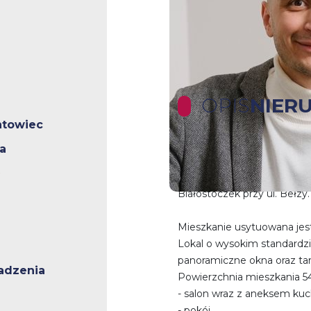
OPIS
NIER
ntowiec
a
Polecamy Państwu nowe, za
wykończone mieszkanie w a
Białostoczek przy ul. Bełzy.
Mieszkanie usytuowana jes
Lokal o wysokim standardz
panoramiczne okna oraz tar
adzenia
Powierzchnia mieszkania 54,
- salon wraz z aneksem k
- pokój