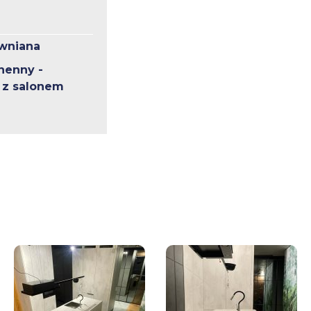
wniana
henny -
 z salonem