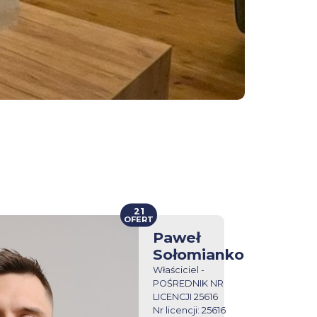
21
OFERT
Paweł
Sołomianko
Właściciel -
POŚREDNIK NR
LICENCJI 25616
Nr licencji: 25616