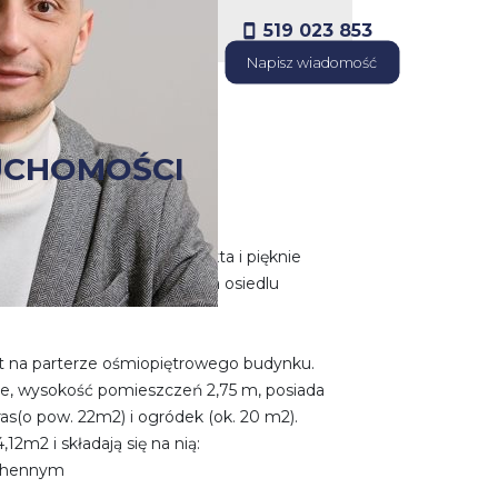
519 023 853
Napisz wiadomość
UCHOMOŚCI
aranżowane przez architekta i pięknie
partamentowcu z 2021r. na osiedlu
t na parterze ośmiopiętrowego budynku.
ie, wysokość pomieszczeń 2,75 m, posiada
as(o pow. 22m2) i ogródek (ok. 20 m2).
12m2 i składają się na nią:
uchennym