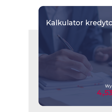
Kalkulator
kredyt
Wys
4,5