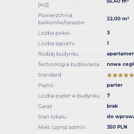
55,40 m²
[m2]
Powierzchnia
22,00 m²
balkonów/tarasów
3
Liczba pokoi
1
Liczba sypialni
apartame
Rodzaj budynku
nowa cegł
Technologia budowlana
Standard
parter
Piętro
7
Liczba pięter w budynku
brak
Garaż
do wprow
Stan lokalu
350 PLN
Mies. czynsz admin.