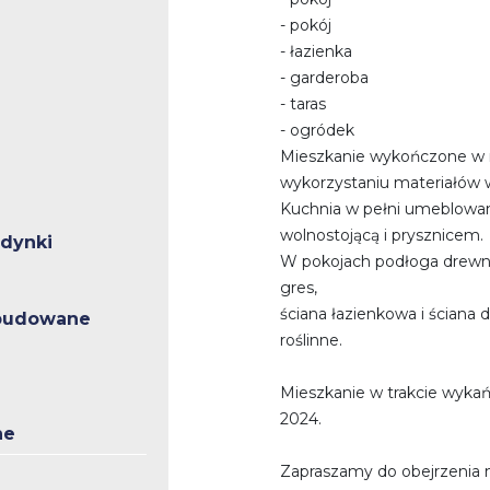
- pokój
- łazienka
- garderoba
- taras
- ogródek
Mieszkanie wykończone w 
wykorzystaniu materiałów w
Kuchnia w pełni umeblowan
wolnostojącą i prysznicem.
udynki
W pokojach podłoga drewni
gres,
ściana łazienkowa i ściana
abudowane
roślinne.
Mieszkanie w trakcie wyk
2024.
ne
Zapraszamy do obejrzenia 