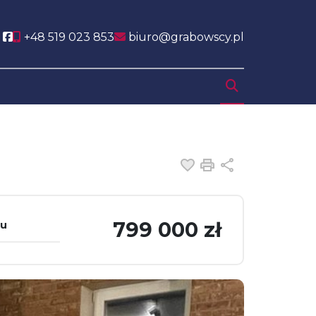
Social link
+48 519 023 853
biuro@grabowscy.pl
Dodaj do ulubiony
Drukuj
Udostępnij
799 000 zł
tu