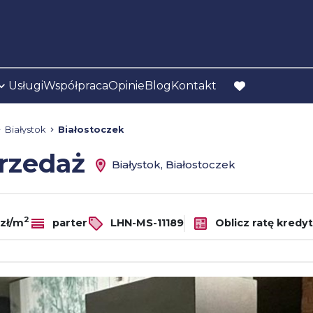
Usługi
Współpraca
Opinie
Blog
Kontakt
favorite
Białystok
Białostoczek
przedaż
Białystok, Białostoczek
2
 zł/m
parter
LHN-MS-11189
Oblicz ratę kredy