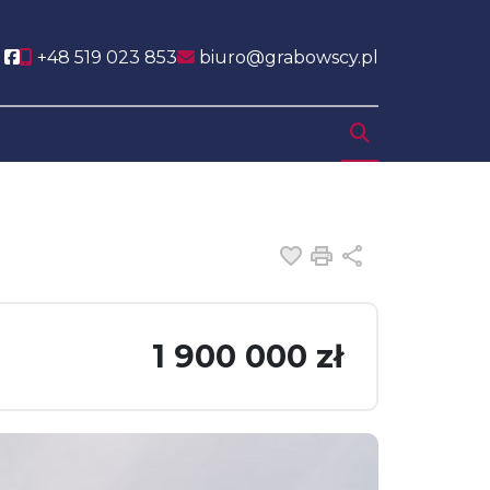
Social link
+48 519 023 853
biuro@grabowscy.pl
Dodaj do ulubiony
Drukuj
Udostępnij
1 900 000 zł