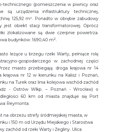
o-technicznego (pomieszczenia w piwnicy oraz
ne są urządzenia infrastruktury technicznej,
zchnię 125,92 m². Ponadto w obrębie zabudowy
y jest obiekt stacji transformatorowej. Oprócz
ki zlokalizowane są dwie czerpnie powietrza.
².
kowa budynków: 1690,40 m
asto leżące u brzegu rzeki Warty, pełniące rolę
tracyjno-gospodarczego w zachodniej części
rzez miasto przebiegają: droga krajowa nr 14
a krajowa nr 12 w kierunku na Kalisz i Poznań,
unku na Turek oraz linia kolejowa wschód-zachód
radz - Ostrów Wlkp. – Poznań - Wrocław) o
ległości 60 km od miasta znajduje się Port
ława Reymonta.
 na obrzeżu strefy śródmiejskiej miasta, w
nku i 150 m od Urzędu Miejskiego i Starostwa
 zachód od rzeki Warty i Żegliny. Ulica