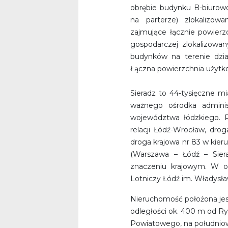
obrębie budynku B-biurow
na parterze) zlokalizowa
zajmujące łącznie powier
gospodarczej zlokalizowan
budynków na terenie dział
Łączna powierzchnia użyt
Sieradz to 44-tysięczne mi
ważnego ośrodka adminis
województwa łódzkiego. P
relacji Łódź-Wrocław, drog
droga krajowa nr 83 w kier
(Warszawa – Łódź – Sie
znaczeniu krajowym. W od
Lotniczy Łódź im. Władys
Nieruchomość położona jest
odległości ok. 400 m od Ry
Powiatowego, na południowy