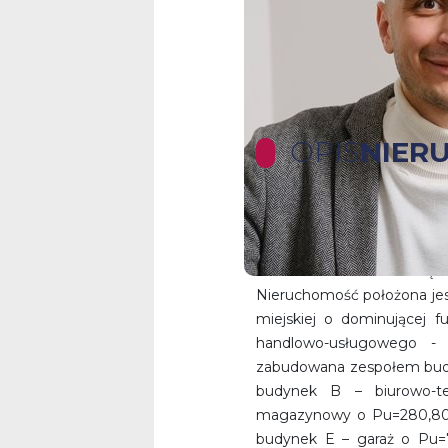
OPIS
NIER
Duży teren z biurami i mag
Nieruchomość składa się z
Nieruchomość położona jes
miejskiej o dominującej 
handlowo-usługowego - 
zabudowana zespołem budy
budynek B – biurowo-t
magazynowy o Pu=280,80 
budynek E – garaż o Pu=7