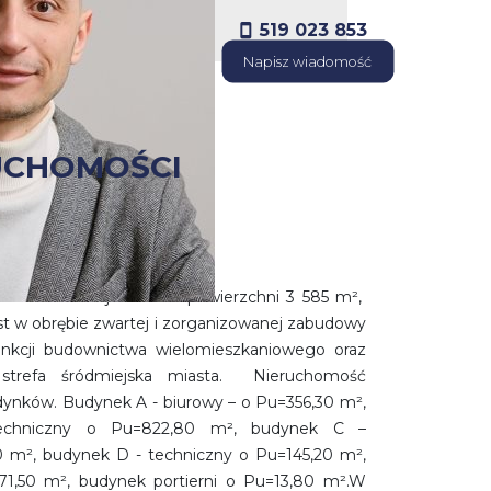
519 023 853
Napisz wiadomość
UCHOMOŚCI
azynami blisko Rynku.
 zabudowanej działki o powierzchni 3 585 m²,
t w obrębie zwartej i zorganizowanej zabudowy
funkcji budownictwa wielomieszkaniowego oraz
strefa śródmiejska miasta. Nieruchomość
nków. Budynek A - biurowy – o Pu=356,30 m²,
echniczny o Pu=822,80 m², budynek C –
m², budynek D - techniczny o Pu=145,20 m²,
1,50 m², budynek portierni o Pu=13,80 m².W