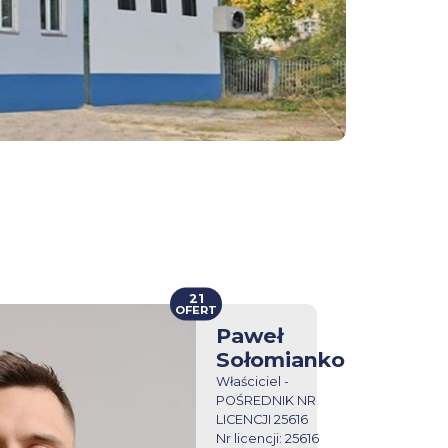
21
OFERT
Paweł
Sołomianko
Właściciel -
POŚREDNIK NR
LICENCJI 25616
Nr licencji: 25616