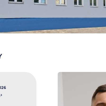
Y
026
²