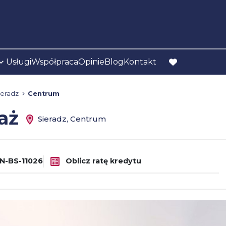
Usługi
Współpraca
Opinie
Blog
Kontakt
favorite
ieradz
Centrum
daż
Sieradz, Centrum
N-BS-11026
Oblicz ratę kredytu