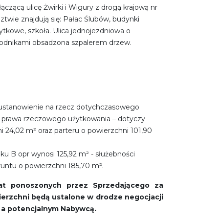
ączącą ulicę Żwirki i Wigury z drogą krajową nr
twie znajdują się: Pałac Ślubów, budynki
ytkowe, szkoła. Ulica jednojezdniowa o
chodnikami obsadzona szpalerem drzew.
 ustanowienie na rzecz dotychczasowego
go prawa rzeczowego użytkowania – dotyczy
i 24,02 m² oraz parteru o powierzchni 101,90
u B opr wynosi 125,92 m² - służebności
runtu o powierzchni 185,70 m².
at ponoszonych przez Sprzedającego za
erzchni będą ustalone w drodze negocjacji
 a potencjalnym Nabywcą.