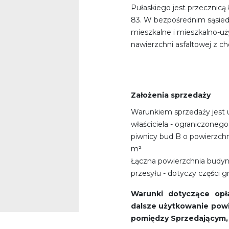
Pułaskiego jest przecznicą ł
83. W bezpośrednim sąsiedz
mieszkalne i mieszkalno-uż
nawierzchni asfaltowej z 
Założenia sprzedaży
Warunkiem sprzedaży jest
właściciela - ograniczone
piwnicy bud B o powierzchn
m²
Łączna powierzchnia budynk
przesyłu - dotyczy części g
Warunki dotyczące opł
dalsze użytkowanie powi
pomiędzy Sprzedającym,