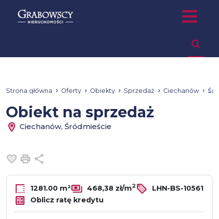
Strona główna
Oferty
Obiekty
Sprzedaż
Ciechanów
Śr
Obiekt na sprzedaż
Ciechanów, Śródmieście
Dodaj do ulubionych
Drukuj
Udostępnij
2
1281.00 m²
468,38 zł/m
LHN-BS-10561
Oblicz ratę kredytu