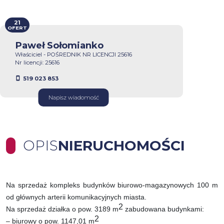
21
OFERT
Paweł Sołomianko
Właściciel - POŚREDNIK NR LICENCJI 25616
Nr licencji: 25616
519 023 853
Napisz wiadomość
OPIS
NIERUCHOMOŚCI
Na sprzedaż kompleks budynków biurowo-magazynowych 100 m
od głównych arterii komunikacyjnych miasta.
2
Na sprzedaż działka o pow. 3189 m
zabudowana budynkami:
2
– biurowy o pow. 1147,01 m