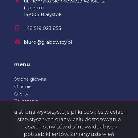
ul. Henryka Sienkiewicza 42 lok. 12
(I piętro)
15-004 Białystok
+48 519 023 853
biuro@grabowscy.pl
menu
Strona główna
O firmie
Oferty
Zgłoszenia
Ulubione
Ta strona wykorzystuje pliki cookies w celach
Blog
statystycznych oraz w celu dostosowania
Kontakt
naszych serwisów do indywidualnych
Rodo
potrzeb klientów. Zmiany ustawień