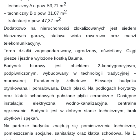
2
– techniczny A o pow. 53,21 m
2
– techniczny B o pow. 31,07 m
2
– trafostacji o pow. 47,37 m
Dodatkowo na nieruchomości zlokalizowanych jest siedem
blaszanych garaży, stalowa wiata rowerowa oraz maszt
telekomunikacyjny.
Teren działki zagospodarowany, ogrodzony, oświetlony. Ciągi
piesze i jezdne wyłożone kostką Bauma.
Budynek biurowy jest obiektem 2-kondygnacyjnym,
podpiwniczonym, wybudowany w technologii tradycyjnej –
murowanej. Fundamenty żelbetowe. Elewacja budynku
otynkowana i pomalowana. Dach płaski. Na podłogach korytarzy
oraz klatek schodowych położone płytki ceramiczne. Dostępne
instalacje: elektryczna, wodno-kanalizacyjna, centralne
ogrzewanie. Budynek jest w dobrym stanie technicznym, brak
ubytków i spękań.
Na parterze budynku znajdują się pomieszczenia techniczne,
pomieszczenia socjalne, sanitariaty oraz klatka schodowa. Na 1.