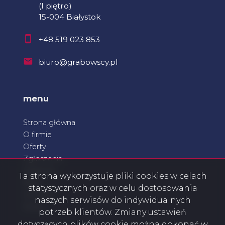
(I piętro)
15-004 Białystok
+48 519 023 853
biuro@grabowscy.pl
menu
Strona główna
O firmie
Oferty
Zgłoszenia
Ulubione
Ta strona wykorzystuje pliki cookies w celach
Blog
statystycznych oraz w celu dostosowania
Kontakt
naszych serwisów do indywidualnych
Rodo
potrzeb klientów. Zmiany ustawień
dotyczących plików cookie można dokonać w