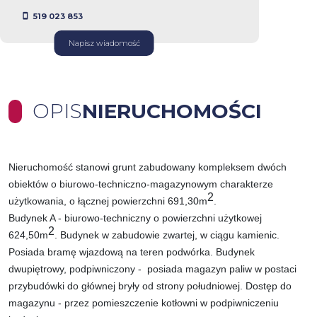
519 023 853
Napisz wiadomość
OPIS
NIERUCHOMOŚCI
Nieruchomość stanowi grunt zabudowany kompleksem dwóch
obiektów o biurowo-techniczno-magazynowym charakterze
2
użytkowania, o łącznej powierzchni 691,30m
.
Budynek A - biurowo-techniczny o powierzchni użytkowej
2
624,50m
. Budynek w zabudowie zwartej, w ciągu kamienic.
Posiada bramę wjazdową na teren podwórka. Budynek
dwupiętrowy, podpiwniczony - posiada magazyn paliw w postaci
przybudówki do głównej bryły od strony południowej. Dostęp do
magazynu - przez pomieszczenie kotłowni w podpiwniczeniu