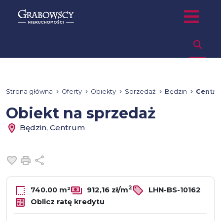
Strona główna
Oferty
Obiekty
Sprzedaż
Będzin
Centr
Obiekt na sprzedaż
Będzin, Centrum
Dodaj do ulubionych
Drukuj
Udostępnij
2
740.00 m²
912,16 zł/m
LHN-BS-10162
Oblicz ratę kredytu