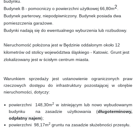
budynku.
2
Budynek B - pomocniczy o powierzchni użytkowej 66,80m
.
Budynek parterowy, niepodpiwniczony. Budynek posiada dwa
pomieszczenia garażowe.
Budynki nadają się do ewentualnego wyburzenia lub rozbudowy.
Nieruchomość położona jest w Będzinie oddalonym około 12
kilometrów od stolicy województwa śląskiego - Katowic. Grunt jest
zlokalizowany jest w ścisłym centrum miasta.
Warunkiem sprzedaży jest ustanowienie ograniczonych praw
rzeczowych dostępu do infrastruktury pozostającej w obrębie
nieruchomości, dotyczy:
2
powierzchni 148,30m
w istniejącym lub nowo wybudowanym
budynku na zasadzie użytkowania (
długoterminowy,
odpłatny najem
);
2
powierzchni 98,17m
gruntu na zasadzie służebności przesyłu.