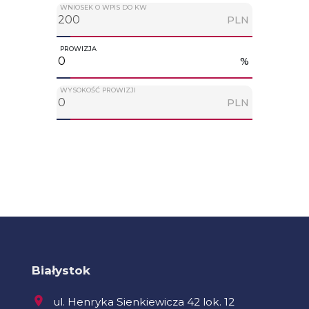
WNIOSEK O WPIS DO KW
PLN
PROWIZJA
%
WYSOKOŚĆ PROWIZJI
PLN
Białystok
ul. Henryka Sienkiewicza 42 lok. 12