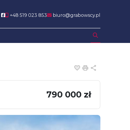
Social link
+48 519 023 853
biuro@grabowscy.pl
Dodaj do ulubiony
Drukuj
Udostępnij
790 000 zł