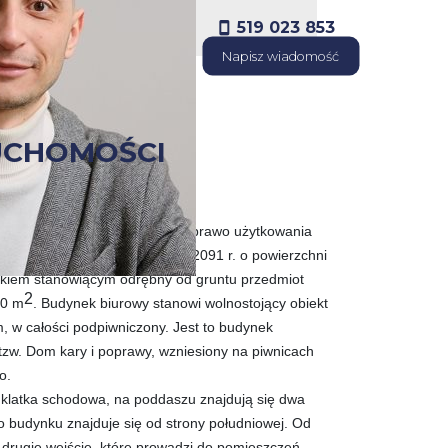
519 023 853
Napisz wiadomość
UCHOMOŚCI
stycję, np. hotel. Na sprzedaż prawo użytkowania
tanowione do dnia 21 września 2091 r. o powierzchni
kiem stanowiącym odrębny od gruntu przedmiot
2
10 m
. Budynek biurowy stanowi wolnostojący obiekt
 w całości podpiwniczony. Jest to budynek
tzw. Dom kary i poprawy, wzniesiony na piwnicach
o.
 klatka schodowa, na poddaszu znajdują się dwa
 budynku znajduje się od strony południowej. Od
ę drugie wejście, które prowadzi do pomieszczeń