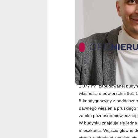
OPIS
NIER
Historyczny budynek pod inwe
wieczystego działki gruntu us
2
1.077 m
zabudowanej budyn
własności o powierzchni 961,
5-kondygnacyjny z poddaszem,
dawnego więzienia pruskiego 
zamku późnośredniowieczneg
W budynku znajduje się jedna
mieszkania. Wejście główne do
strony zachodniej znajduje si