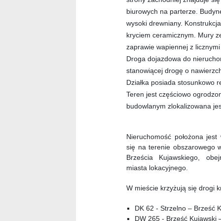
biurowych na parterze. Budyn
wysoki drewniany. Konstrukcj
kryciem ceramicznym. Mury ze
zaprawie wapiennej z licznym
Droga dojazdowa do nieruchom
stanowiącej drogę o nawierzch
Działka posiada stosunkowo re
Teren jest częściowo ogrodzo
budowlanym zlokalizowana jest
Nieruchomość położona jest 
się na terenie obszarowego w
Brześcia Kujawskiego, obe
miasta lokacyjnego.
W mieście krzyżują się drogi 
DK 62 - Strzelno – Brześć K
DW 265 - Brześć Kujawski –