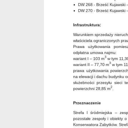
DW 268 - Brześć Kujawski –
DW 270 - Brześć Kujawski –
Infrastruktura:
Warunkiem sprzedaży nieruch
właściciela ograniczonych pr
Prawa użytkowania pomiesz
odpłatna umowa najmu:
3
wariant I – 103 m
w tym 11,3
3
wariant II – 77,70 m
w tym 11
prawa użytkowania powierzchn
na elewacji i dachu budynku o
służebności przesyłu sieci 
2
powierzchni 28,85 m
.
Przeznaczenie
Strefa I śródmiejska – zesp
pozostałe zespoły i obiekty o
Konserwatora Zabytków. Stref