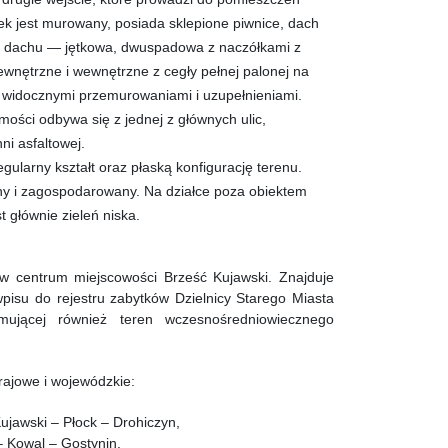
ek jest murowany, posiada sklepione piwnice, dach
a dachu — jętkowa, dwuspadowa z naczółkami z
wnętrzne i wewnętrzne z cegły pełnej palonej na
i widocznymi przemurowaniami i uzupełnieniami.
ości odbywa się z jednej z głównych ulic,
ni asfaltowej.
gularny kształt oraz płaską konfigurację terenu.
ny i zagospodarowany. Na działce poza obiektem
 głównie zieleń niska.
w centrum miejscowości Brześć Kujawski. Znajduje
pisu do rejestru zabytków Dzielnicy Starego Miasta
jmującej również teren wczesnośredniowiecznego
krajowe i wojewódzkie:
ujawski – Płock – Drohiczyn,
 Kowal – Gostynin,