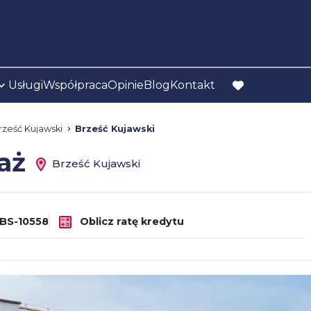
Usługi
Współpraca
Opinie
Blog
Kontakt
favorite
rześć Kujawski
Brześć Kujawski
daż
Brześć Kujawski
BS-10558
Oblicz ratę kredytu