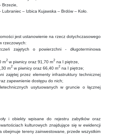
 Brzezie,
 Lubraniec – Izbica Kujawska – Brdów – Koło.
omości jest ustanowienie na rzecz dotychczasowego
aw rzeczowych:
czeń zajętych o powierzchni - długoterminowa
2
2
0 m
w piwnicy oraz 91,70 m
na I piętrze,
2
2
,30 m
w piwnicy oraz 66,40 m
na I piętrze;
i zajętej przez elementy infrastruktury technicznej
raz zapewnienie dostępu do nich;
teletechnicznych usytuowanych w gruncie o łącznej
oły i obiekty wpisane do rejestru zabytków oraz
 wartościach kulturowych znajdujące się w ewidencji
a obejmuje tereny zainwestowane, przede wszystkim