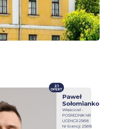
21
OFERT
Paweł
Sołomianko
Właściciel -
POŚREDNIK NR
LICENCJI 25616
Nr licencji: 25616