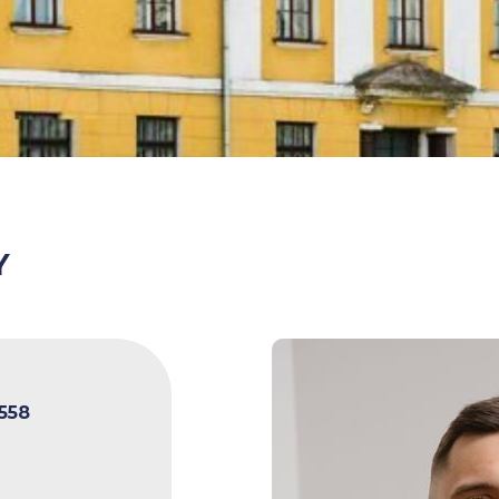
Y
558