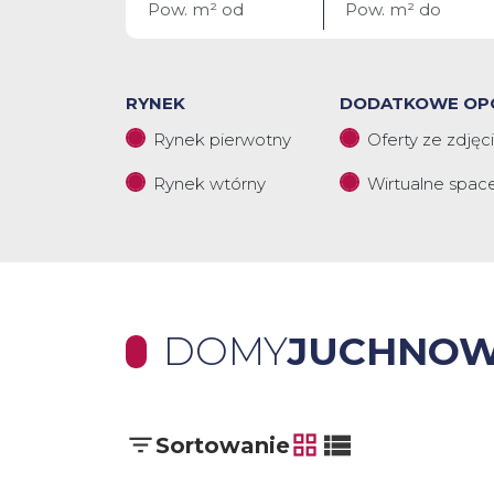
RYNEK
DODATKOWE OP
Rynek pierwotny
Oferty ze zdjęc
Rynek wtórny
Wirtualne spac
DOMY
JUCHNOW
Sortowanie
tabela
lista