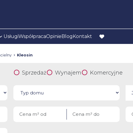
Usługi
Współpraca
Opinie
Blog
Kontakt
favorite
cielny
Kleosin
Sprzedaż
Wynajem
Komercyjne