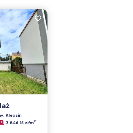
Dodaj do ulubionych
daż
y, Kleosin
2
3 846,15 zł/m