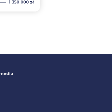
1 350 000 zł
 media
ok