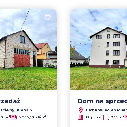
Dodaj do ulubionych
rzedaż
Dom na sprze
cielny, Kleosin
Juchnowiec Kościeln
2
2
2
98 m
3 313,13 zł/m
12 pokoi
351 m