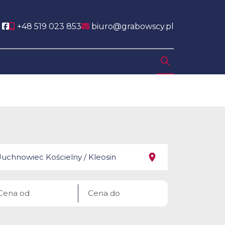
Social link
+48 519 023 853
biuro@grabowscy.pl