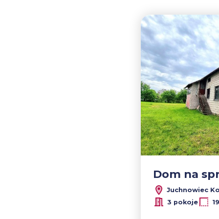
Dom na sp
Juchnowiec Koś
3 pokoje
1