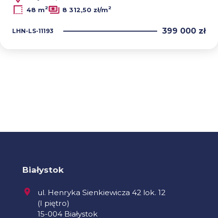
2
2
48 m
8 312,50 zł/m
399 000 zł
LHN-LS-11193
Białystok
ul. Henryka Sienkiewicza 42 lok. 12
(I piętro)
15-004 Białystok