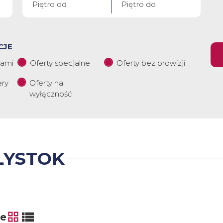
CJE
iami
Oferty specjalne
Oferty bez prowizji
ery
Oferty na
wyłączność
ŁYSTOK
ie