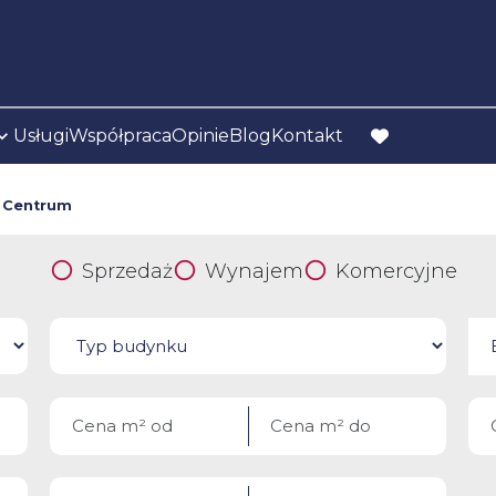
Usługi
Współpraca
Opinie
Blog
Kontakt
favorite
Centrum
Sprzedaż
Wynajem
Komercyjne