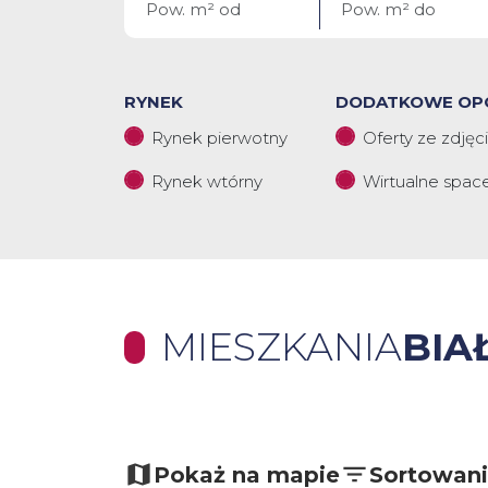
RYNEK
DODATKOWE OP
Rynek pierwotny
Oferty ze zdjęc
Rynek wtórny
Wirtualne spac
MIESZKANIA
BIA
+
−
Pokaż na mapie
Sortowan