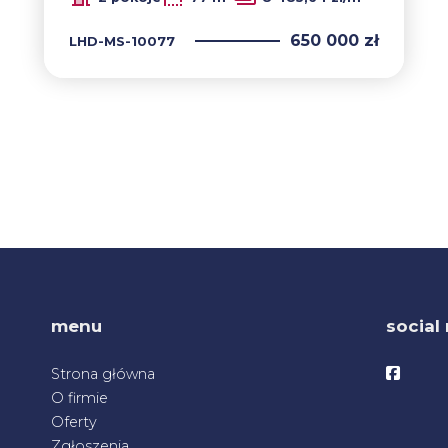
650 000 zł
LHD-MS-10077
menu
social
Facebo
Strona główna
O firmie
Oferty
Zgłoszenia