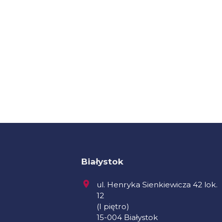
Białystok
ul. Henryka Sienkiewicza 42 lok.
12
(I piętro)
15-004 Białystok