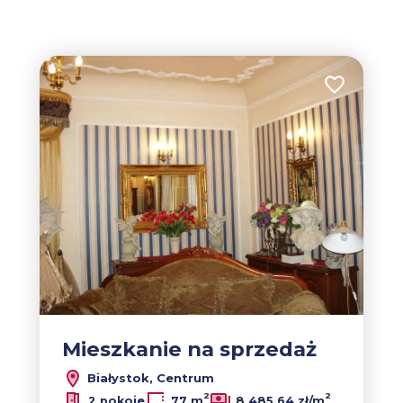
tabela
lista
Dodaj do u
Mieszkanie na sprzedaż
Białystok, Centrum
2
2
2 pokoje
77 m
8 485,64 zł/m