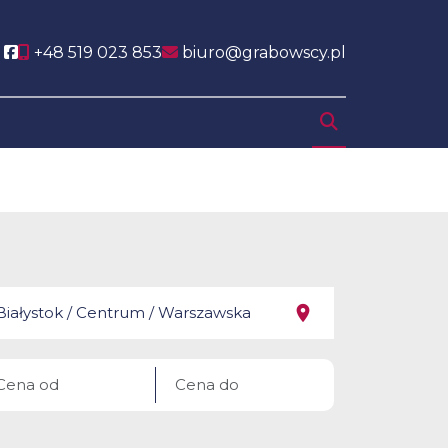
Social link
+48 519 023 853
biuro@grabowscy.pl