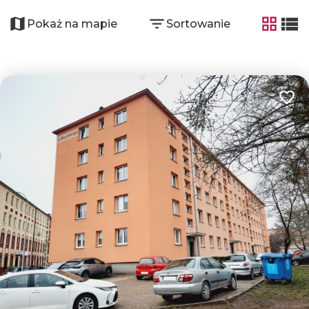
+
−
Pokaż na mapie
Sortowanie
tabela
list
Dodaj