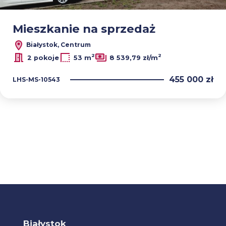
Leaflet
Mieszkanie na sprzedaż
Białystok, Centrum
2
2
2 pokoje
53 m
8 539,79 zł/m
455 000 zł
LHS-MS-10543
Białystok