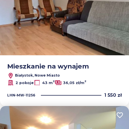
Mieszkanie na wynajem
Białystok, Nowe Miasto
2
2
2 pokoje
43 m
36,05 zł/m
1 550 zł
LHN-MW-11256
Dodaj