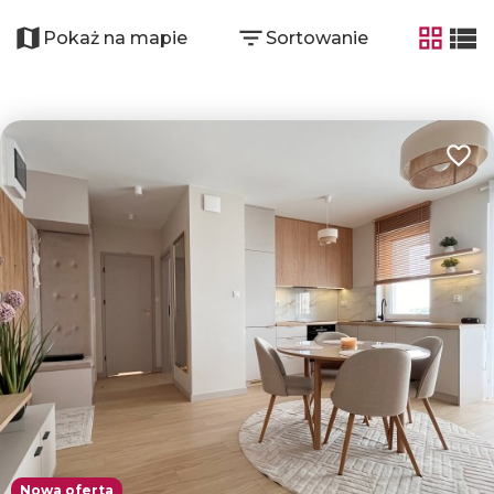
+
−
Pokaż na mapie
Sortowanie
tabela
list
Dodaj
Nowa oferta