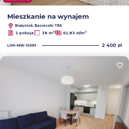
Leaflet
|
© OpenMapTiles
© OpenStreetMap contributors
Mieszkanie na wynajem
Białystok, Bacieczki TBS
2
2
2 pokoje
38 m
62,83 zł/m
2 400 zł
LHH-MW-10593
Dodaj