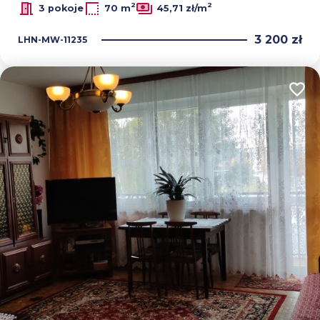
2
2
3 pokoje
70 m
45,71 zł/m
3 200 zł
LHN-MW-11235
Dodaj