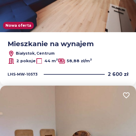
Nowa oferta
Mieszkanie na wynajem
Białystok, Centrum
2
2
2 pokoje
44 m
58,88 zł/m
2 600 zł
LHS-MW-10573
Dodaj