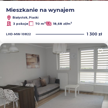
Mieszkanie na wynajem
Białystok, Piaski
2
2
3 pokoje
70 m
18,68 zł/m
1 300 zł
LHD-MW-10822
Dodaj