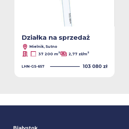
Działka na sprzedaż
Mielnik, Sutno
2
2
37 200 m
2,77 zł/m
103 080 zł
LHN-GS-657
Białystok