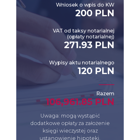
Wniosek o wpis do KW
200 PLN
VAT od taksy notarialnej
(opłaty notarialnej)
271.93 PLN
Wypisy aktu notarialnego
120 PLN
Razem
106,961.85 PLN
Uwaga: mogą wystąpić
dodatkowe opłaty za założenie
księgi wieczystej oraz
ustanowienie hipoteki.