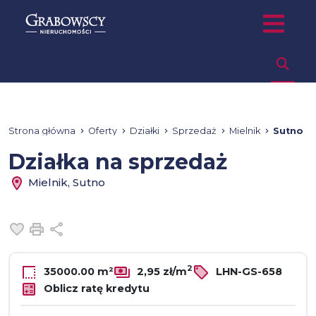
Strona główna
Oferty
Działki
Sprzedaż
Mielnik
Sutno
Działka na sprzedaż
Mielnik, Sutno
Dodaj do ulubionych
Drukuj
Udostępnij
2
35000.00 m²
2,95 zł/m
LHN-GS-658
Oblicz ratę kredytu