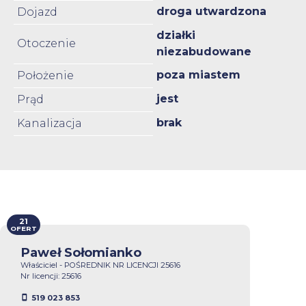
droga utwardzona
Dojazd
działki
Otoczenie
niezabudowane
poza miastem
Położenie
jest
Prąd
brak
Kanalizacja
21
OFERT
Paweł Sołomianko
Właściciel - POŚREDNIK NR LICENCJI 25616
Nr licencji: 25616
519 023 853