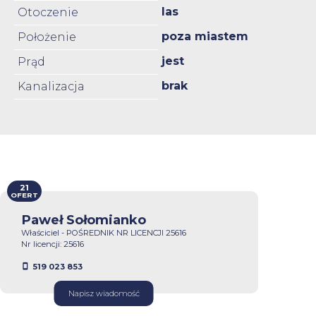
las
Otoczenie
poza miastem
Położenie
jest
Prąd
brak
Kanalizacja
21
OFERT
Paweł Sołomianko
Właściciel - POŚREDNIK NR LICENCJI 25616
Nr licencji: 25616
519 023 853
Napisz wiadomość