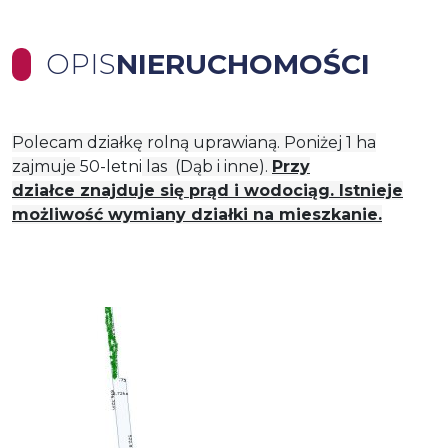
OPIS
NIERUCHOMOŚCI
Polecam działkę rolną uprawianą. Poniżej 1 ha
zajmuje
50-letni
las (Dąb i inne).
Przy
działce
z
najduje się prąd i wodociąg. Istnieje
możliwość wymiany działki na mieszkanie.