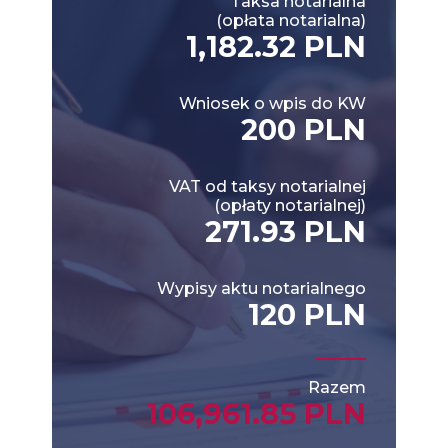
Taksa notarialna
(opłata notarialna)
1,182.32 PLN
Wniosek o wpis do KW
200 PLN
VAT od taksy notarialnej
(opłaty notarialnej)
271.93 PLN
Wypisy aktu notarialnego
120 PLN
Razem
106,961.85 PLN