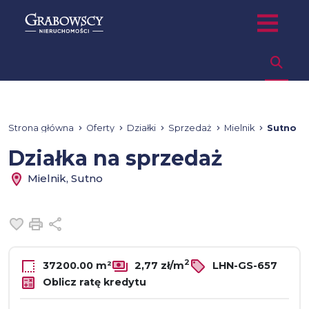
Strona główna
Oferty
Działki
Sprzedaż
Mielnik
Sutno
Działka na sprzedaż
Mielnik, Sutno
Dodaj do ulubionych
Drukuj
Udostępnij
2
37200.00 m²
2,77 zł/m
LHN-GS-657
Oblicz ratę kredytu