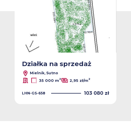
Dodaj do ulub
Działka na sprzedaż
Mielnik, Sutno
2
2
35 000 m
2,95 zł/m
103 080 zł
LHN-GS-658