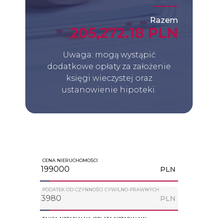
Razem
205,272.18 PLN
Uwaga: mogą wystąpić
dodatkowe opłaty za założenie
księgi wieczystej oraz
ustanowienie hipoteki.
CENA NIERUCHOMOŚCI
PLN
PODATEK OD CZYNNOŚCI CYWILNO-PRAWNYCH
PLN