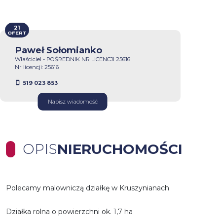
21
OFERT
Paweł Sołomianko
Właściciel - POŚREDNIK NR LICENCJI 25616
Nr licencji: 25616
519 023 853
Napisz wiadomość
OPIS
NIERUCHOMOŚCI
Polecamy malowniczą działkę w Kruszynianach
Działka rolna o powierzchni ok. 1,7 ha