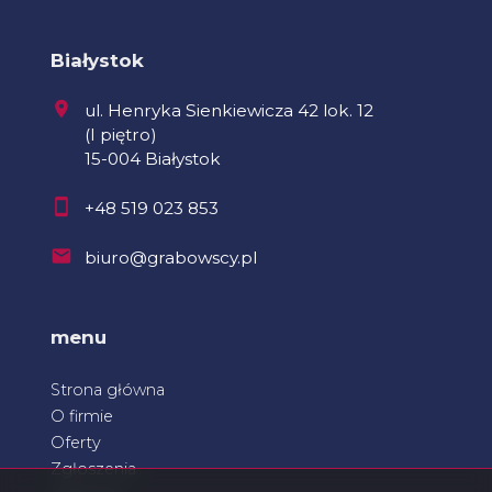
Białystok
ul. Henryka Sienkiewicza 42 lok. 12
(I piętro)
15-004 Białystok
+48 519 023 853
biuro@grabowscy.pl
menu
Strona główna
O firmie
Oferty
Zgłoszenia