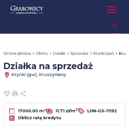
Strona główna
Oferty
Działki
Sprzedaż
Krynki (gw)
Krus
Działka na sprzedaż
Krynki (gw), Kruszyniany
Dodaj do ulubionych
Drukuj
Udostępnij
2
17000.00 m²
11,71 zł/m
LHN-GS-11192
Oblicz ratę kredytu