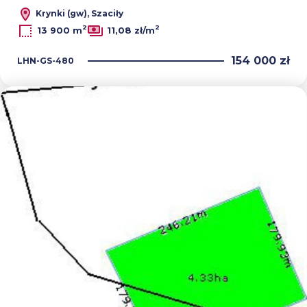
Krynki (gw), Szaciły
2
2
13 900 m
11,08 zł/m
154 000 zł
LHN-GS-480
Dodaj