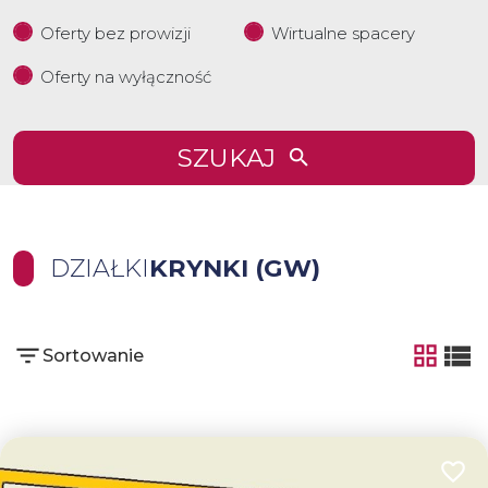
Oferty bez prowizji
Wirtualne spacery
Oferty na wyłączność
SZUKAJ
DZIAŁKI
KRYNKI (GW)
Sortowanie
tabela
list
Dodaj