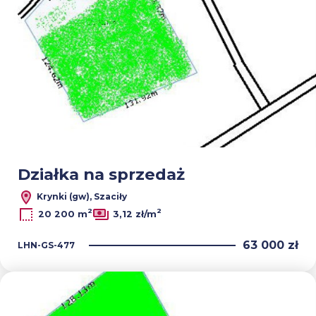
Działka na sprzedaż
Krynki (gw), Szaciły
2
2
20 200 m
3,12 zł/m
63 000 zł
LHN-GS-477
Dodaj