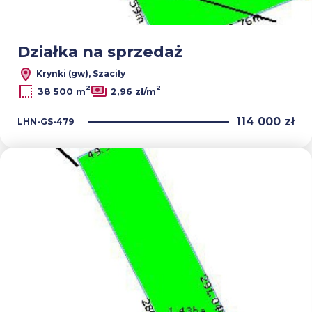
Działka na sprzedaż
Krynki (gw), Szaciły
2
2
38 500 m
2,96 zł/m
114 000 zł
LHN-GS-479
Dodaj