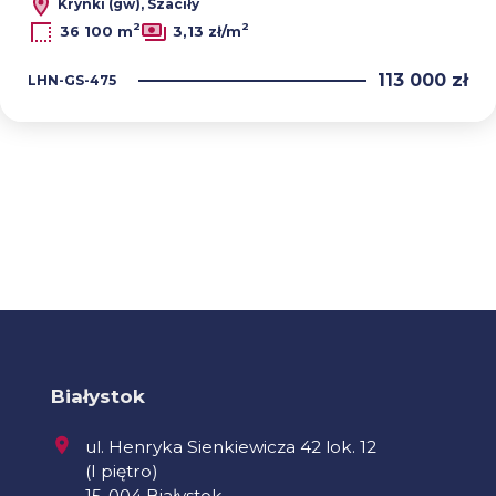
Krynki (gw), Szaciły
2
2
36 100 m
3,13 zł/m
113 000 zł
LHN-GS-475
Białystok
ul. Henryka Sienkiewicza 42 lok. 12
(I piętro)
15-004 Białystok