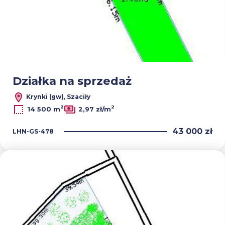
Działka na sprzedaż
Krynki (gw), Szaciły
2
2
14 500 m
2,97 zł/m
43 000 zł
LHN-GS-478
Dodaj