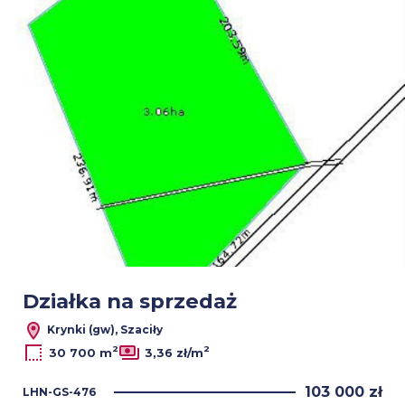
Działka na sprzedaż
Krynki (gw), Szaciły
2
2
30 700 m
3,36 zł/m
103 000 zł
LHN-GS-476