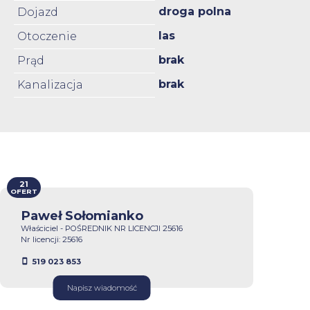
droga polna
Dojazd
las
Otoczenie
brak
Prąd
brak
Kanalizacja
21
OFERT
Paweł Sołomianko
Właściciel - POŚREDNIK NR LICENCJI 25616
Nr licencji: 25616
519 023 853
Napisz wiadomość