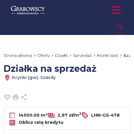
Strona główna
Oferty
Działki
Sprzedaż
Krynki (gw)
Szac
Działka na sprzedaż
Krynki (gw), Szaciły
Dodaj do ulubionych
Drukuj
Udostępnij
2
14500.00 m²
2,97 zł/m
LHN-GS-478
Oblicz ratę kredytu