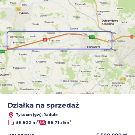
Działka na sprzedaż
Tykocin (gw), Radule
2
2
55 800 m
98,71 zł/m