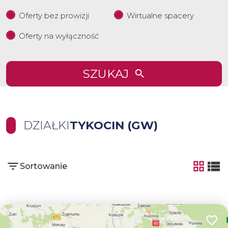
Oferty bez prowizji
Wirtualne spacery
Oferty na wyłączność
SZUKAJ
DZIAŁKI
TYKOCIN (GW)
Sortowanie
tabela
list
Dodaj