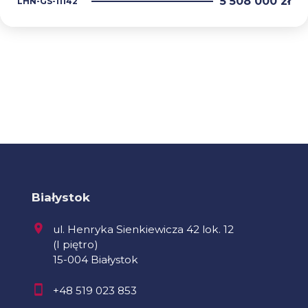
5 508 000 zł
LHN-GS-11142
Białystok
ul. Henryka Sienkiewicza 42 lok. 12
(I piętro)
15-004 Białystok
+48 519 023 853