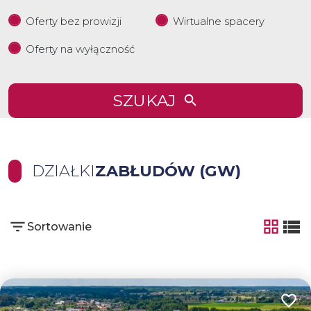
Oferty bez prowizji
Wirtualne spacery
Oferty na wyłączność
SZUKAJ
DZIAŁKI
ZABŁUDÓW (GW)
Sortowanie
tabela
list
Dodaj