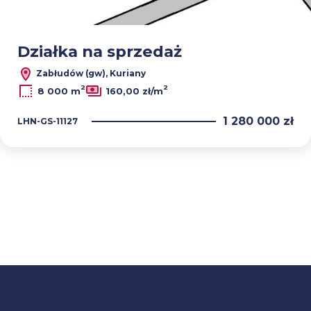
Działka na sprzedaż
Zabłudów (gw), Kuriany
2
2
8 000 m
160,00 zł/m
1 280 000 zł
LHN-GS-11127