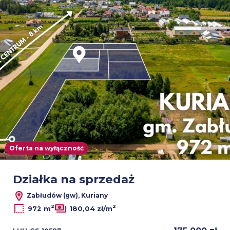
Oferta na wyłączność
Działka na sprzedaż
Zabłudów (gw), Kuriany
2
2
972 m
180,04 zł/m