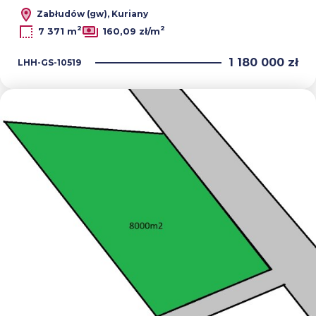
Zabłudów (gw), Kuriany
2
2
7 371 m
160,09 zł/m
1 180 000 zł
LHH-GS-10519
Dodaj