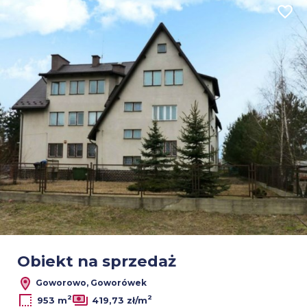
Dodaj
Leaflet
|
© OpenMapTiles
© OpenStreetMap contributors
Obiekt na sprzedaż
Goworowo, Goworówek
2
2
953 m
419,73 zł/m