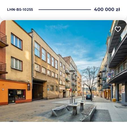
400 000 zł
LHN-BS-10255
Dodaj