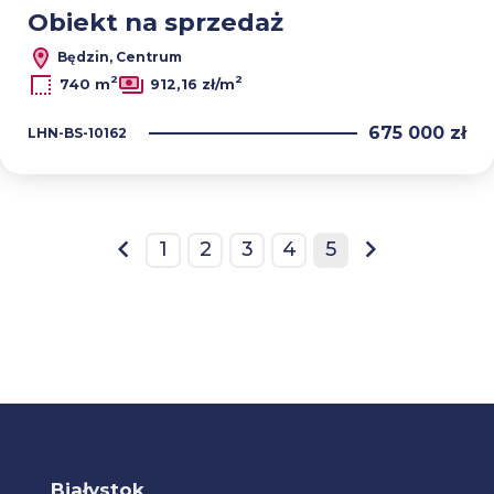
Obiekt na sprzedaż
Będzin, Centrum
2
2
740 m
912,16 zł/m
675 000 zł
LHN-BS-10162
1
2
3
4
5
prev
next
Białystok