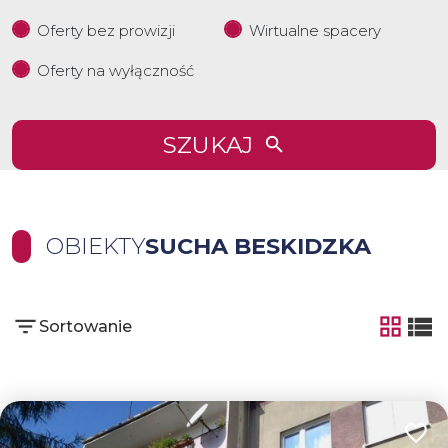
Oferty bez prowizji
Wirtualne spacery
Oferty na wyłączność
SZUKAJ
OBIEKTY
SUCHA BESKIDZKA
Sortowanie
tabela
list
Dodaj